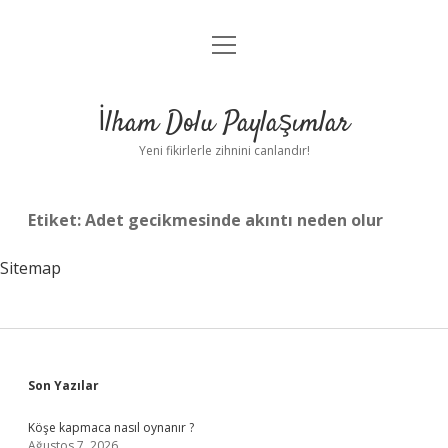
menüyü
Anasayfa
aç
Gizlilik Politikası
İlham Dolu Paylaşımlar
Yasal Uyarı
Yeni fikirlerle zihnini canlandır!
Hakkımızda
Etiket:
Adet gecikmesinde akıntı neden olur
Sitemap
Sidebar
Son Yazılar
Köşe kapmaca nasıl oynanır ?
Ağustos 7, 2026