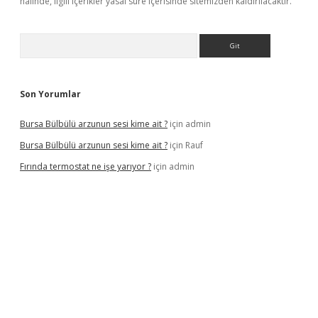
halinde, ilgili içerikler yasal süre içerisinde sitemizden kaldırılacaktır.
Arama
Son Yorumlar
Bursa Bülbülü arzunun sesi kime ait ?
için
admin
Bursa Bülbülü arzunun sesi kime ait ?
için
Rauf
Fırında termostat ne işe yarıyor ?
için
admin
iş