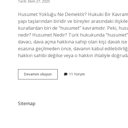
Tarih: Ekim 27, 2025
Husumet Yokluğu Ne Demektir? Hukuki Bir Kavramın
yapı taşlarından biridir ve bireyler arasındaki ilişkil
kurallardan biri de “husumet” kavramıdır. Peki, hu
nedir? Husumet Nedir? Türk hukukunda “husumet”, 
davacı, dava açma hakkına sahip olan kişi; davalı ise 
esasına geçilmeden önce, davanın kabul edilebilirliğ
hakkın sahibi değilse veya o hakkın ihlaliyle doğruda
Husumet
Devamını okuyun
11 Yorum
yokluğu
ne
demektir
?
Sitemap