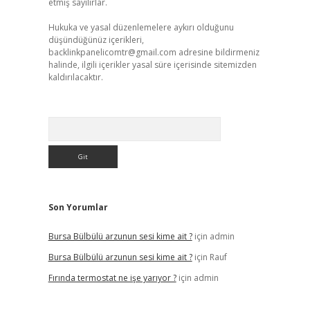
etmiş sayılırlar.
Hukuka ve yasal düzenlemelere aykırı olduğunu
düşündüğünüz içerikleri,
backlinkpanelicomtr@gmail.com
adresine bildirmeniz
halinde, ilgili içerikler yasal süre içerisinde sitemizden
kaldırılacaktır.
Arama
Son Yorumlar
Bursa Bülbülü arzunun sesi kime ait ?
için
admin
Bursa Bülbülü arzunun sesi kime ait ?
için
Rauf
Fırında termostat ne işe yarıyor ?
için
admin