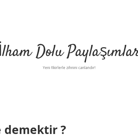
İlham Dolu Paylaşımla
Yeni fikirlerle zihnini canlandır!
 demektir ?