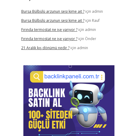
Bursa Bülbülü arzunun sesi kime ait ?
için
admin
Bursa Bülbülü arzunun sesi kime ait ?
için
Rauf
Fırında termostat ne işe yarıyor ?
için
admin
Fırında termostat ne işe yarıyor ?
için
Önder
21 Aralık kış dönümü nedir ?
için
admin