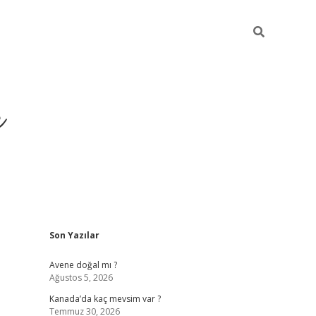
r
Sidebar
Son Yazılar
betxper y
Avene doğal mı ?
Ağustos 5, 2026
Kanada’da kaç mevsim var ?
Temmuz 30, 2026