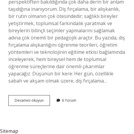
perspektiften bakıldığında çok daha derin bir anlam
taşıdığına inanıyorum. Diş fırçalama, bir alışkanlık,
bir rutin olmanın çok ötesindedir; sağlıklı bireyler
yetiştirmek, toplumsal farkındalık yaratmak ve
bireylerin bilinçli seçimler yapmalarını sağlamak
adına çok önemli bir pedagojik araçtır. Bu yazıda, diş
fırçalama alışkanlığını öğrenme teorileri, öğretim
yöntemleri ve teknolojinin eğitime etkisi bağlamında
inceleyerek, hem bireysel hem de toplumsal
öğrenme süreçlerine dair önemli çıkarımlar
yapacağız. Düşünün bir kere: Her gün, özellikle
sabah ve akşam olmak üzere, diş fırçalama…
1
Devamını okuyun
6 Yorum
günde
kaç
kez
diş
fırçalanır
Sitemap
?