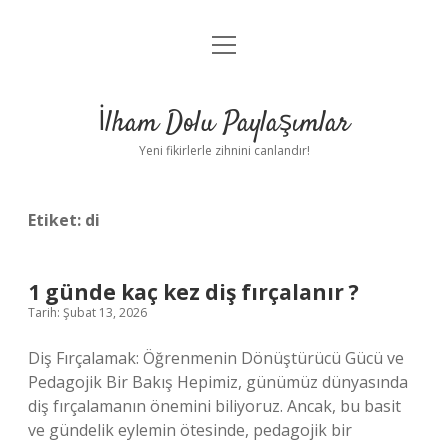
menüyü
Anasayfa
aç
Gizlilik Politikası
İlham Dolu Paylaşımlar
Yasal Uyarı
Yeni fikirlerle zihnini canlandır!
Hakkımızda
Etiket:
di
1 günde kaç kez diş fırçalanır ?
Tarih: Şubat 13, 2026
Diş Fırçalamak: Öğrenmenin Dönüştürücü Gücü ve
Pedagojik Bir Bakış Hepimiz, günümüz dünyasında
diş fırçalamanın önemini biliyoruz. Ancak, bu basit
ve gündelik eylemin ötesinde, pedagojik bir