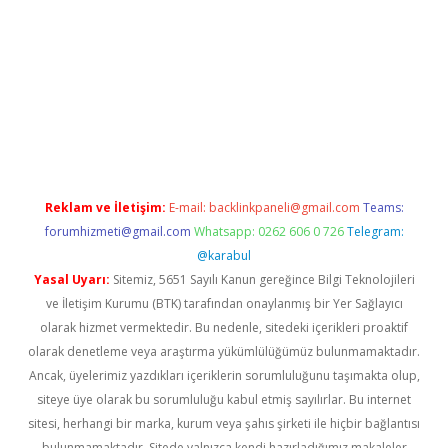
iş
Reklam ve İletişim:
E-mail:
backlinkpaneli@gmail.com
Teams:
forumhizmeti@gmail.com
Whatsapp: 0262 606 0 726
Telegram:
@karabul
Yasal Uyarı:
Sitemiz, 5651 Sayılı Kanun gereğince Bilgi Teknolojileri
ve İletişim Kurumu (BTK) tarafından onaylanmış bir Yer Sağlayıcı
olarak hizmet vermektedir. Bu nedenle, sitedeki içerikleri proaktif
olarak denetleme veya araştırma yükümlülüğümüz bulunmamaktadır.
Ancak, üyelerimiz yazdıkları içeriklerin sorumluluğunu taşımakta olup,
siteye üye olarak bu sorumluluğu kabul etmiş sayılırlar. Bu internet
sitesi, herhangi bir marka, kurum veya şahıs şirketi ile hiçbir bağlantısı
bulunmamaktadır. Sitede yalnızca kendi hazırladığımız makaleler