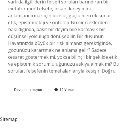
varlıkla ilgili derin felsefi soruları barındıran bir
metafor mu? Felsefe, insan deneyimini
anlamlandırmak için bize üç güçlü mercek sunar:
etik, epistemoloji ve ontoloji. Bu merceklerden
bakıldığında, basit bir deyim bile karmaşık bir
düşünsel yolculuğa dönüşebilir. Bir düşünün:
Hayatınızda büyük bir risk almanız gerektiğinde,
gözünüzü karartmak ne anlama gelir? Sadece
cesaret göstermek mi, yoksa bilinçli bir şekilde etik
ve epistemik sorumluluğunuzu askıya almak mı? Bu
sorular, felsefenin temel alanlarıyla kesişir: Doğru…
Gözünü
Devamını okuyun
12 Yorum
karartmak
bir
deyim
midir
?
Sitemap