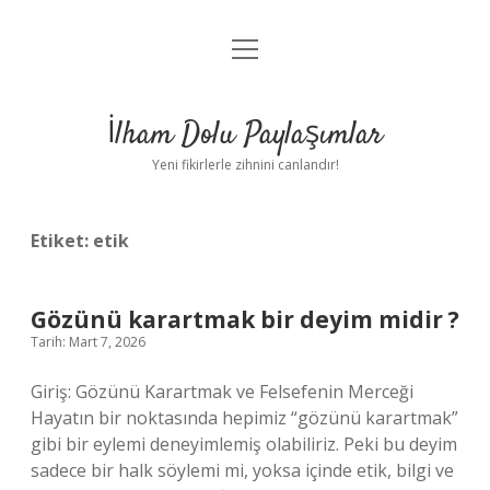
menüyü
Anasayfa
aç
Gizlilik Politikası
İlham Dolu Paylaşımlar
Yasal Uyarı
Yeni fikirlerle zihnini canlandır!
Hakkımızda
Etiket:
etik
Gözünü karartmak bir deyim midir ?
Tarih: Mart 7, 2026
Giriş: Gözünü Karartmak ve Felsefenin Merceği
Hayatın bir noktasında hepimiz “gözünü karartmak”
gibi bir eylemi deneyimlemiş olabiliriz. Peki bu deyim
sadece bir halk söylemi mi, yoksa içinde etik, bilgi ve