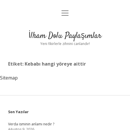
menüyü
Anasayfa
aç
Gizlilik Politikası
İlham Dolu Paylaşımlar
Yasal Uyarı
Yeni fikirlerle zihnini canlandır!
Hakkımızda
Etiket:
Kebabı hangi yöreye aittir
Sitemap
Sidebar
Son Yazılar
Verda isminin anlamı nedir ?
Ağustos 9, 2026