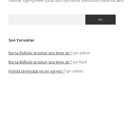
halinde, ilgili içerikler yasal süre içerisinde sitemizden kaldırılacaktır.
Arama
Son Yorumlar
Bursa Bülbülü arzunun sesi kime ait ?
için
admin
Bursa Bülbülü arzunun sesi kime ait ?
için
Rauf
Fırında termostat ne işe yarıyor ?
için
admin
iş