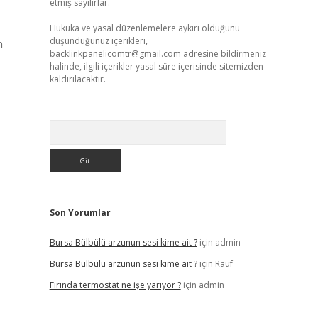
etmiş sayılırlar.
Hukuka ve yasal düzenlemelere aykırı olduğunu
düşündüğünüz içerikleri,
n
backlinkpanelicomtr@gmail.com
adresine bildirmeniz
halinde, ilgili içerikler yasal süre içerisinde sitemizden
kaldırılacaktır.
Arama
Son Yorumlar
Bursa Bülbülü arzunun sesi kime ait ?
için
admin
Bursa Bülbülü arzunun sesi kime ait ?
için
Rauf
Fırında termostat ne işe yarıyor ?
için
admin