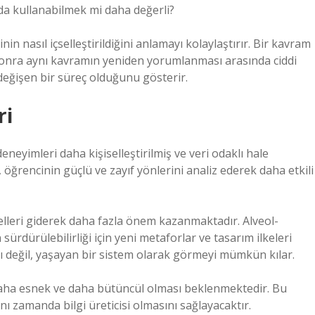
da kullanabilmek mi daha değerli?
 nasıl içselleştirildiğini anlamayı kolaylaştırır. Bir kavram
ar sonra aynı kavramın yeniden yorumlanması arasında ciddi
 değişen bir süreç olduğunu gösterir.
ri
eneyimleri daha kişiselleştirilmiş ve veri odaklı hale
 öğrencinin güçlü ve zayıf yönlerini analiz ederek daha etkili
elleri giderek daha fazla önem kazanmaktadır. Alveol-
ürdürülebilirliği için yeni metaforlar ve tasarım ilkeleri
ımı değil, yaşayan bir sistem olarak görmeyi mümkün kılar.
daha esnek ve daha bütüncül olması beklenmektedir. Bu
ynı zamanda bilgi üreticisi olmasını sağlayacaktır.