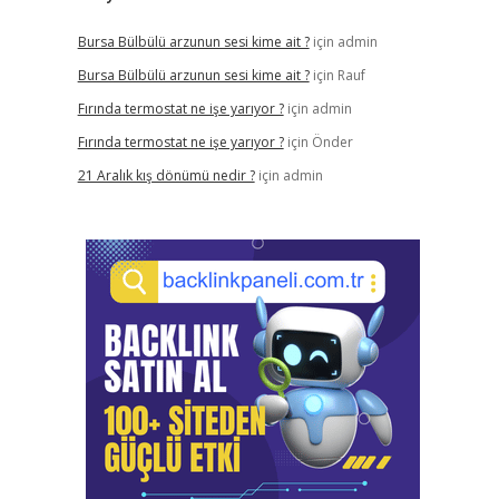
Bursa Bülbülü arzunun sesi kime ait ?
için
admin
Bursa Bülbülü arzunun sesi kime ait ?
için
Rauf
Fırında termostat ne işe yarıyor ?
için
admin
Fırında termostat ne işe yarıyor ?
için
Önder
21 Aralık kış dönümü nedir ?
için
admin