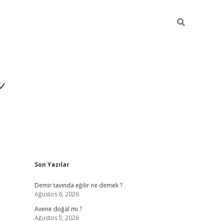
r
Sidebar
Son Yazılar
betxper yeni gi
Demir tavında eğilir ne demek ?
Ağustos 6, 2026
Avene doğal mı ?
Ağustos 5, 2026