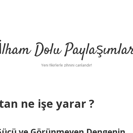
İlham Dolu Paylaşımla
Yeni fikirlerle zihnini canlandır!
tan ne işe yarar ?
Gücü ve Görünmeyen Dengenin