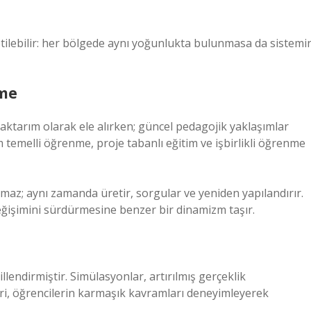
tilebilir: her bölgede aynı yoğunlukta bulunmasa da sistemi
nme
 aktarım olarak ele alırken; güncel pedagojik yaklaşımlar
m temelli öğrenme, proje tabanlı eğitim ve işbirlikli öğrenme
lmaz; aynı zamanda üretir, sorgular ve yeniden yapılandırır.
değişimini sürdürmesine benzer bir dinamizm taşır.
llendirmiştir. Simülasyonlar, artırılmış gerçeklik
eri, öğrencilerin karmaşık kavramları deneyimleyerek