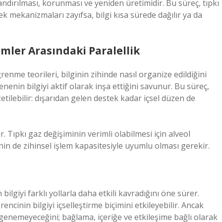
landırılması, korunması ve yeniden üretimidir. Bu süreç, tıpkı
ek mekanizmaları zayıfsa, bilgi kısa sürede dağılır ya da
emler Arasındaki Paralellik
öğrenme teorileri, bilginin zihinde nasıl organize edildiğini
enenin bilgiyi aktif olarak inşa ettiğini savunur. Bu süreç,
etilebilir: dışarıdan gelen destek kadar içsel düzen de
. Tıpkı gaz değişiminin verimli olabilmesi için alveol
nin de zihinsel işlem kapasitesiyle uyumlu olması gerekir.
n bilgiyi farklı yollarla daha etkili kavradığını öne sürer.
encinin bilgiyi içselleştirme biçimini etkileyebilir. Ancak
genemeyeceğini; bağlama, içeriğe ve etkileşime bağlı olarak