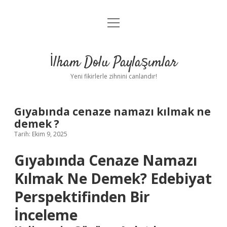
menüyü
Anasayfa
aç
Gizlilik Politikası
İlham Dolu Paylaşımlar
Yasal Uyarı
Yeni fikirlerle zihnini canlandır!
Hakkımızda
Gıyabında cenaze namazı kılmak ne
demek ?
Tarih: Ekim 9, 2025
Gıyabında Cenaze Namazı
Kılmak Ne Demek? Edebiyat
Perspektifinden Bir
İnceleme