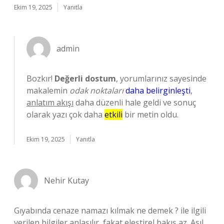
Ekim 19, 2025
Yanıtla
admin
Bozkır!
Değerli dostum
, yorumlarınız sayesinde
makalemin
odak noktaları
daha belirginleşti
,
anlatım akışı
daha düzenli hale geldi ve sonuç
olarak yazı çok daha
etkili
bir metin oldu.
Ekim 19, 2025
Yanıtla
Nehir Kutay
Gıyabında cenaze namazı kılmak ne demek ? ile ilgili
verilen bilgiler anlaşılır, fakat eleştirel bakış az. Asıl