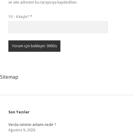
ve site adresim bu tarayıcıya kaydedilsin.
10 - 4 kaçtır?
*
Sitemap
Sidebar
Son Yazılar
Verda isminin anlamı nedir ?
Ağustos 9, 2026