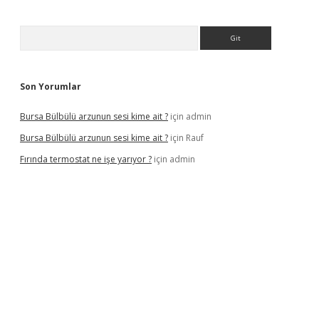
Arama
Son Yorumlar
Bursa Bülbülü arzunun sesi kime ait ?
için
admin
Bursa Bülbülü arzunun sesi kime ait ?
için
Rauf
Fırında termostat ne işe yarıyor ?
için
admin
er yeni giriş