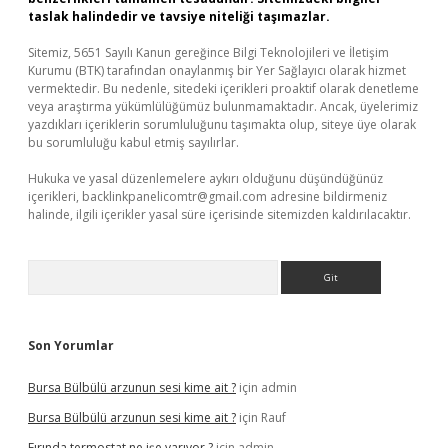
taslak halindedir ve tavsiye niteliği taşımazlar.
Sitemiz, 5651 Sayılı Kanun gereğince Bilgi Teknolojileri ve İletişim
Kurumu (BTK) tarafından onaylanmış bir Yer Sağlayıcı olarak hizmet
vermektedir. Bu nedenle, sitedeki içerikleri proaktif olarak denetleme
veya araştırma yükümlülüğümüz bulunmamaktadır. Ancak, üyelerimiz
yazdıkları içeriklerin sorumluluğunu taşımakta olup, siteye üye olarak
bu sorumluluğu kabul etmiş sayılırlar.
Hukuka ve yasal düzenlemelere aykırı olduğunu düşündüğünüz
içerikleri,
backlinkpanelicomtr@gmail.com
adresine bildirmeniz
halinde, ilgili içerikler yasal süre içerisinde sitemizden kaldırılacaktır.
Arama
Son Yorumlar
Bursa Bülbülü arzunun sesi kime ait ?
için
admin
Bursa Bülbülü arzunun sesi kime ait ?
için
Rauf
Fırında termostat ne işe yarıyor ?
için
admin