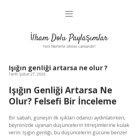
menüyü
Anasayfa
aç
Gizlilik Politikası
İlham Dolu Paylaşımlar
Yasal Uyarı
Yeni fikirlerle zihnini canlandır!
Hakkımızda
Işığın genliği artarsa ne olur ?
Tarih: Şubat 27, 2026
Işığın Genliği Artarsa Ne
Olur? Felsefi Bir İnceleme
Bir sabah, güneşin ilk ışıkları odanızı aydınlatırken,
beyninizde uyanan düşüncelerin titreşimlerine kulak
verin. Işığın genliği, bu düşüncelerin gücüne benzer