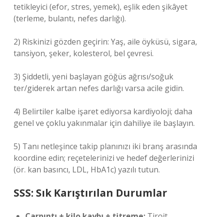
tetikleyici (efor, stres, yemek), eşlik eden şikâyet
(terleme, bulantı, nefes darlığı).
2) Riskinizi gözden geçirin: Yaş, aile öyküsü, sigara,
tansiyon, şeker, kolesterol, bel çevresi.
3) Şiddetli, yeni başlayan göğüs ağrısı/soğuk
ter/giderek artan nefes darlığı varsa acile gidin.
4) Belirtiler kalbe işaret ediyorsa kardiyoloji; daha
genel ve çoklu yakınmalar için dahiliye ile başlayın.
5) Tanı netleşince takip planınızı iki branş arasında
koordine edin; reçetelerinizi ve hedef değerlerinizi
(ör. kan basıncı, LDL, HbA1c) yazılı tutun.
SSS: Sık Karıştırılan Durumlar
Çarpıntı + kilo kaybı + titreme:
Tiroit