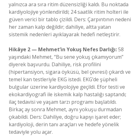
yalnızca ara sıra ritim düzensizliği kaldı. Bu noktada
kardiyolojiye yönlendirildi; 24 saatlik ritim holteri ile
güven verici bir tablo çizildi. Ders: Çarpıntının nedeni
her zaman kalp değildir; dahiliye, altta yatan
sistemik nedenleri ayıklayarak hedefi netleştirir.
Hikâye 2 — Mehmet’in Yokuş Nefes Darlığı:
58
yaşındaki Mehmet, “Bu sene yokuş çıkamıyorum”
diyerek başvurdu. Dahiliye, risk profilini
(hipertansiyon, sigara öyküsü, bel çevresi) çıkardı ve
temel kan testleriyle EKG istedi. EKG’de şüpheli
bulgular üzerine kardiyolojiye geçildi. Efor testi ve
ekokardiyografi ile iskemik kalp hastalığı saptandı;
ilaç tedavisi ve yaşam tarzı programı başlatıldı.
Birkaç ay sonra Mehmet, aynı yokuşu durmadan
çıkabildi. Ders: Dahiliye, doğru kapıyı işaret eder;
kardiyoloji, derin tanı araçları ve hedefe yönelik
tedaviyle yolu açar.