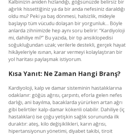
Kalbinizin aniden hızlandığı, göğsünüzde belirsiz bir
ağırlık hissettiğiniz ya da bir anda nefesiniz daraldığı
oldu mu? Peki ya baş dönmesi, halsizlik, mideyle
başlayıp tüm vücudu dolaşan bir yorgunluk… Böyle
anlarda zihnimizde hep aynı soru belirir: “Kardiyoloji
mi, dahiliye mi?” Bu yazıda, bir tıp ansiklopedisi
soğukluğundan uzak; verilerle destekli, gerçek hayat
hikâyeleriyle ısınan, karar vermeyi kolaylaştıran bir
yol haritası paylaşmak istiyorum.
Kısa Yanıt: Ne Zaman Hangi Branş?
Kardiyoloji, kalp ve damar sisteminin hastalıklarına
odaklanır: göğüs ağrısı, çarpıntı, eforla gelen nefes
darlığı, ani bayılma, bacaklarda yürürken artan ağrı
gibi belirtiler kalp-damar kökenli olabilir. Dahiliye (iç
hastalıkları) ise çoğu yetişkin sağlık sorununda ilk
duraktır: ateş, kilo değişiklikleri, karın ağrısı,
hipertansiyonun yönetimi, diyabet takibi, tiroit