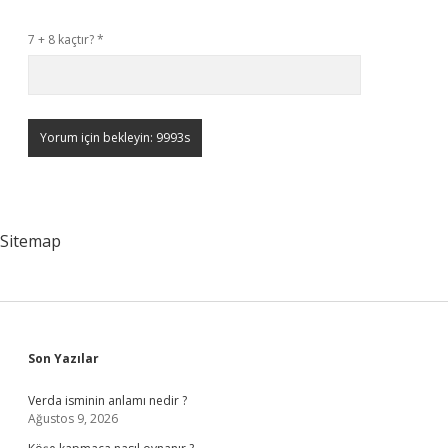
7 + 8 kaçtır?
*
Sitemap
Sidebar
Son Yazılar
Verda isminin anlamı nedir ?
Ağustos 9, 2026