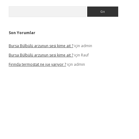
Arama
Son Yorumlar
Bursa Bülbülü arzunun sesi kime ait ?
için
admin
Bursa Bülbülü arzunun sesi kime ait ?
için
Rauf
Fırında termostat ne işe yarıyor ?
için
admin
 yeni giriş