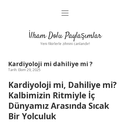
menüyü
Anasayfa
aç
Gizlilik Politikası
İlham Dolu Paylaşımlar
Yasal Uyarı
Yeni fikirlerle zihnini canlandır!
Hakkımızda
Kardiyoloji mi dahiliye mi ?
Tarih: Ekim 29, 2025
Kardiyoloji mi, Dahiliye mi?
Kalbimizin Ritmiyle İç
Dünyamız Arasında Sıcak
Bir Yolculuk