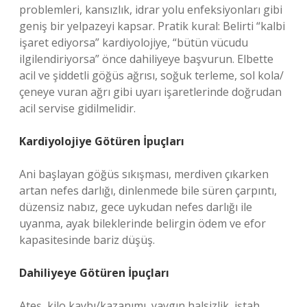
problemleri, kansızlık, idrar yolu enfeksiyonları gibi
geniş bir yelpazeyi kapsar. Pratik kural: Belirti “kalbi
işaret ediyorsa” kardiyolojiye, “bütün vücudu
ilgilendiriyorsa” önce dahiliyeye başvurun. Elbette
acil ve şiddetli göğüs ağrısı, soğuk terleme, sol kola/
çeneye vuran ağrı gibi uyarı işaretlerinde doğrudan
acil servise gidilmelidir.
Kardiyolojiye Götüren İpuçları
Ani başlayan göğüs sıkışması, merdiven çıkarken
artan nefes darlığı, dinlenmede bile süren çarpıntı,
düzensiz nabız, gece uykudan nefes darlığı ile
uyanma, ayak bileklerinde belirgin ödem ve efor
kapasitesinde bariz düşüş.
Dahiliyeye Götüren İpuçları
Ateş, kilo kaybı/kazanımı, yaygın halsizlik, iştah