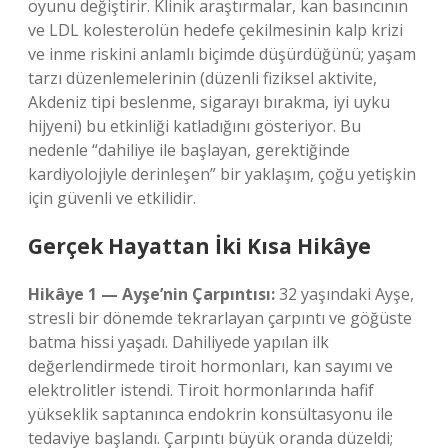
oyunu değiştirir. Klinik araştırmalar, kan basıncının
ve LDL kolesterolün hedefe çekilmesinin kalp krizi
ve inme riskini anlamlı biçimde düşürdüğünü; yaşam
tarzı düzenlemelerinin (düzenli fiziksel aktivite,
Akdeniz tipi beslenme, sigarayı bırakma, iyi uyku
hijyeni) bu etkinliği katladığını gösteriyor. Bu
nedenle “dahiliye ile başlayan, gerektiğinde
kardiyolojiyle derinleşen” bir yaklaşım, çoğu yetişkin
için güvenli ve etkilidir.
Gerçek Hayattan İki Kısa Hikâye
Hikâye 1 — Ayşe’nin Çarpıntısı:
32 yaşındaki Ayşe,
stresli bir dönemde tekrarlayan çarpıntı ve göğüste
batma hissi yaşadı. Dahiliyede yapılan ilk
değerlendirmede tiroit hormonları, kan sayımı ve
elektrolitler istendi. Tiroit hormonlarında hafif
yükseklik saptanınca endokrin konsültasyonu ile
tedaviye başlandı. Çarpıntı büyük oranda düzeldi;