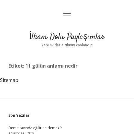
menüyü
Anasayfa
aç
Gizlilik Politikası
İlham Dolu Paylaşımlar
Yasal Uyarı
Yeni fikirlerle zihnini canlandır!
Hakkımızda
Etiket:
11 gülün anlamı nedir
Sitemap
Sidebar
Son Yazılar
Demir tavında eğilir ne demek ?
Ağustos 6, 2026