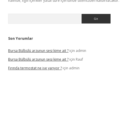
halinde, ilgili içerikler yasal süre içerisinde sitemizden kaldırılacaktır.
Arama
Son Yorumlar
Bursa Bülbülü arzunun sesi kime ait ?
için
admin
Bursa Bülbülü arzunun sesi kime ait ?
için
Rauf
Fırında termostat ne işe yarıyor ?
için
admin
iş