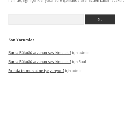
halinde, ilgili içerikler yasal süre içerisinde sitemizden kaldırılacaktır.
Arama
Son Yorumlar
Bursa Bülbülü arzunun sesi kime ait ?
için
admin
Bursa Bülbülü arzunun sesi kime ait ?
için
Rauf
Fırında termostat ne işe yarıyor ?
için
admin
iş