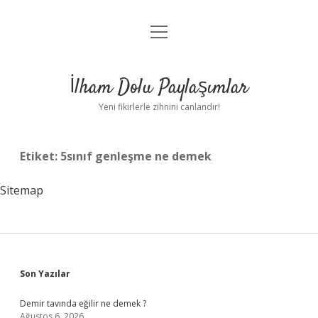
menüyü
Anasayfa
aç
Gizlilik Politikası
İlham Dolu Paylaşımlar
Yasal Uyarı
Yeni fikirlerle zihnini canlandır!
Hakkımızda
Etiket:
5sınıf genleşme ne demek
Sitemap
Sidebar
Son Yazılar
Demir tavında eğilir ne demek ?
Ağustos 6, 2026