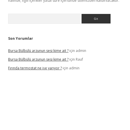
halinde, ilgili içerikler yasal süre içerisinde sitemizden kaldırılacaktır.
Arama
Son Yorumlar
Bursa Bülbülü arzunun sesi kime ait ?
için
admin
Bursa Bülbülü arzunun sesi kime ait ?
için
Rauf
Fırında termostat ne işe yarıyor ?
için
admin
riş