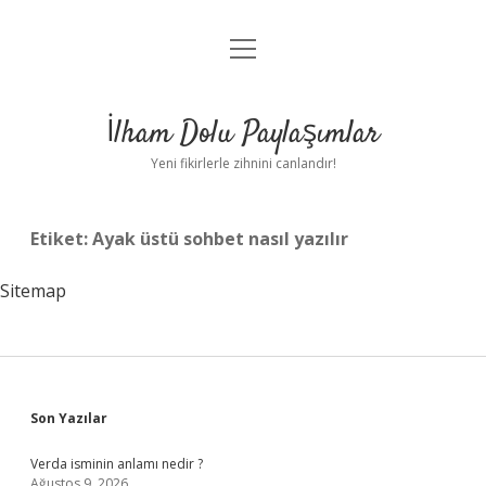
menüyü
Anasayfa
aç
Gizlilik Politikası
İlham Dolu Paylaşımlar
Yasal Uyarı
Yeni fikirlerle zihnini canlandır!
Hakkımızda
Etiket:
Ayak üstü sohbet nasıl yazılır
Sitemap
Sidebar
Son Yazılar
Verda isminin anlamı nedir ?
Ağustos 9, 2026