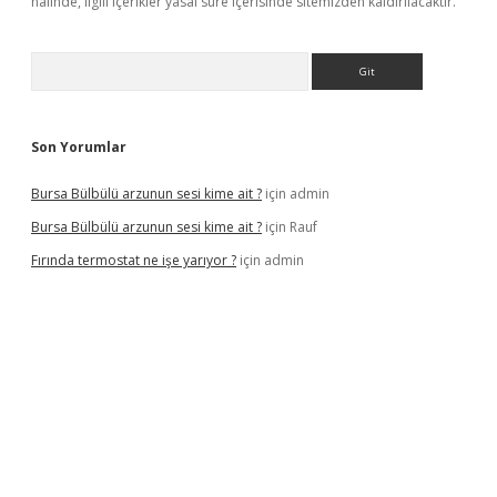
halinde, ilgili içerikler yasal süre içerisinde sitemizden kaldırılacaktır.
Arama
Son Yorumlar
Bursa Bülbülü arzunun sesi kime ait ?
için
admin
Bursa Bülbülü arzunun sesi kime ait ?
için
Rauf
Fırında termostat ne işe yarıyor ?
için
admin
iş