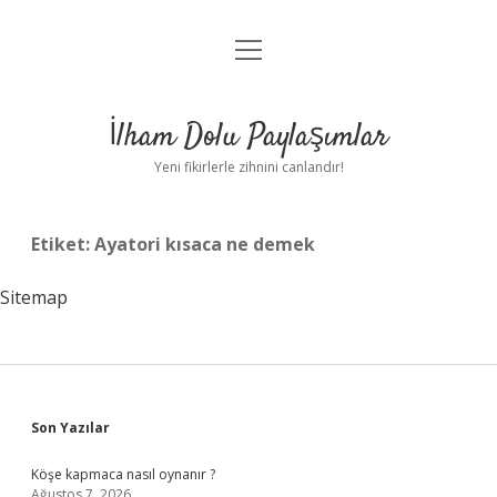
menüyü
Anasayfa
aç
Gizlilik Politikası
İlham Dolu Paylaşımlar
Yasal Uyarı
Yeni fikirlerle zihnini canlandır!
Hakkımızda
Etiket:
Ayatori kısaca ne demek
Sitemap
Sidebar
Son Yazılar
Köşe kapmaca nasıl oynanır ?
Ağustos 7, 2026