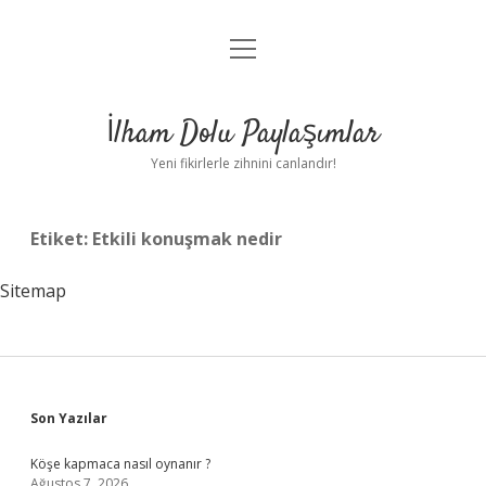
menüyü
Anasayfa
aç
Gizlilik Politikası
İlham Dolu Paylaşımlar
Yasal Uyarı
Yeni fikirlerle zihnini canlandır!
Hakkımızda
Etiket:
Etkili konuşmak nedir
Sitemap
Sidebar
Son Yazılar
Köşe kapmaca nasıl oynanır ?
Ağustos 7, 2026