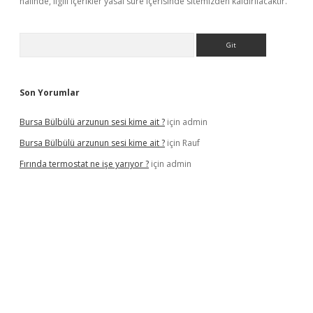
halinde, ilgili içerikler yasal süre içerisinde sitemizden kaldırılacaktır.
Arama
Son Yorumlar
Bursa Bülbülü arzunun sesi kime ait ?
için
admin
Bursa Bülbülü arzunun sesi kime ait ?
için
Rauf
Fırında termostat ne işe yarıyor ?
için
admin
iş