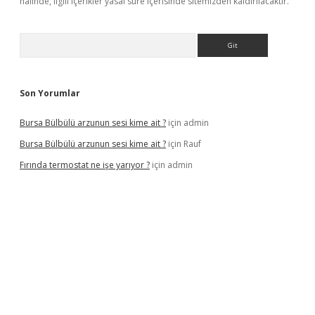
halinde, ilgili içerikler yasal süre içerisinde sitemizden kaldırılacaktır.
Arama
Son Yorumlar
Bursa Bülbülü arzunun sesi kime ait ?
için
admin
Bursa Bülbülü arzunun sesi kime ait ?
için
Rauf
Fırında termostat ne işe yarıyor ?
için
admin
iş