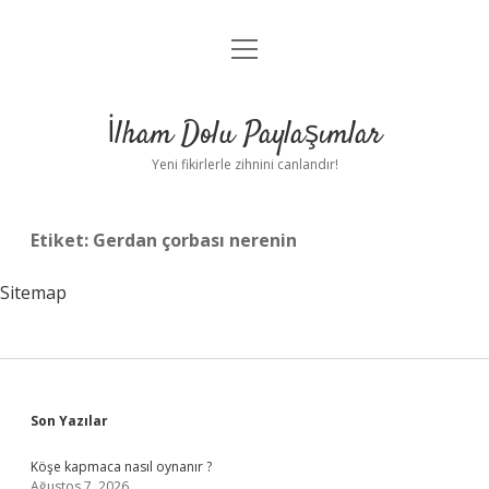
menüyü
Anasayfa
aç
Gizlilik Politikası
İlham Dolu Paylaşımlar
Yasal Uyarı
Yeni fikirlerle zihnini canlandır!
Hakkımızda
Etiket:
Gerdan çorbası nerenin
Sitemap
Sidebar
Son Yazılar
Köşe kapmaca nasıl oynanır ?
Ağustos 7, 2026