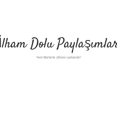
İlham Dolu Paylaşımla
Yeni fikirlerle zihnini canlandır!