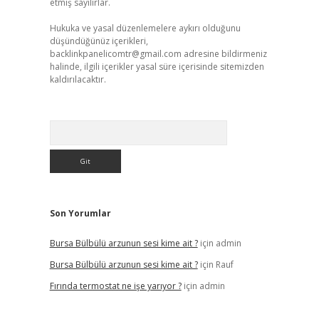
etmiş sayılırlar.
Hukuka ve yasal düzenlemelere aykırı olduğunu
düşündüğünüz içerikleri,
backlinkpanelicomtr@gmail.com
adresine bildirmeniz
halinde, ilgili içerikler yasal süre içerisinde sitemizden
kaldırılacaktır.
Arama
Son Yorumlar
Bursa Bülbülü arzunun sesi kime ait ?
için
admin
Bursa Bülbülü arzunun sesi kime ait ?
için
Rauf
Fırında termostat ne işe yarıyor ?
için
admin