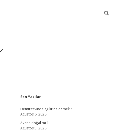
r
Sidebar
Son Yazılar
betxper y
Demir tavında eğilir ne demek ?
Ağustos 6, 2026
Avene doğal mı ?
Ağustos 5, 2026