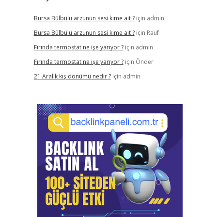
Bursa Bülbülü arzunun sesi kime ait ?
için
admin
Bursa Bülbülü arzunun sesi kime ait ?
için
Rauf
Fırında termostat ne işe yarıyor ?
için
admin
Fırında termostat ne işe yarıyor ?
için
Önder
21 Aralık kış dönümü nedir ?
için
admin