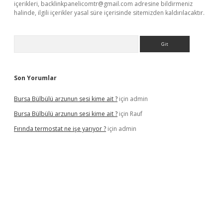
içerikleri,
backlinkpanelicomtr@gmail.com
adresine bildirmeniz
halinde, ilgili içerikler yasal süre içerisinde sitemizden kaldırılacaktır.
Arama
Son Yorumlar
Bursa Bülbülü arzunun sesi kime ait ?
için
admin
Bursa Bülbülü arzunun sesi kime ait ?
için
Rauf
Fırında termostat ne işe yarıyor ?
için
admin
iş