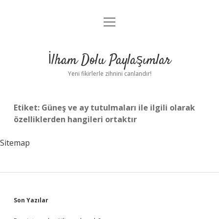
menüyü
Anasayfa
aç
Gizlilik Politikası
İlham Dolu Paylaşımlar
Yasal Uyarı
Yeni fikirlerle zihnini canlandır!
Hakkımızda
Etiket:
Güneş ve ay tutulmaları ile ilgili olarak
özelliklerden hangileri ortaktır
Sitemap
Sidebar
Son Yazılar