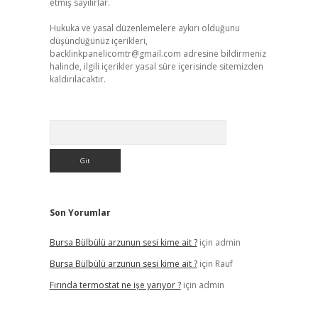
etmiş sayılırlar.
Hukuka ve yasal düzenlemelere aykırı olduğunu
düşündüğünüz içerikleri,
backlinkpanelicomtr@gmail.com
adresine bildirmeniz
halinde, ilgili içerikler yasal süre içerisinde sitemizden
kaldırılacaktır.
Arama
Son Yorumlar
Bursa Bülbülü arzunun sesi kime ait ?
için
admin
Bursa Bülbülü arzunun sesi kime ait ?
için
Rauf
Fırında termostat ne işe yarıyor ?
için
admin