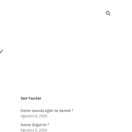
r
Sidebar
Son Yazılar
betxper ye
Demir tavında eğilir ne demek ?
Ağustos 6, 2026
Avene doğal mı ?
Ağustos 5, 2026