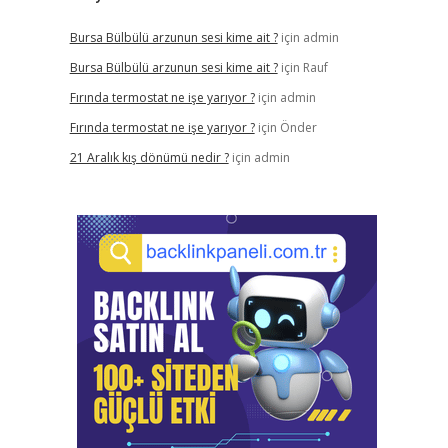
Bursa Bülbülü arzunun sesi kime ait ?
için
admin
Bursa Bülbülü arzunun sesi kime ait ?
için
Rauf
Fırında termostat ne işe yarıyor ?
için
admin
Fırında termostat ne işe yarıyor ?
için
Önder
21 Aralık kış dönümü nedir ?
için
admin