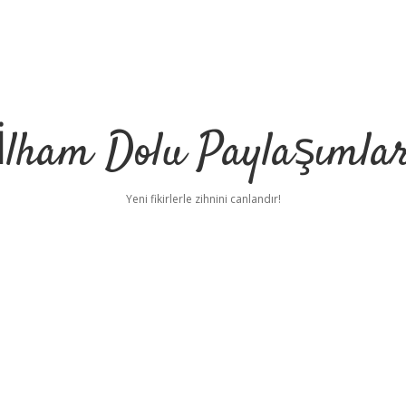
İlham Dolu Paylaşımla
Yeni fikirlerle zihnini canlandır!