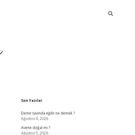
r
Sidebar
Son Yazılar
betxper 
Demir tavında eğilir ne demek ?
Ağustos 6, 2026
Avene doğal mı ?
Ağustos 5, 2026