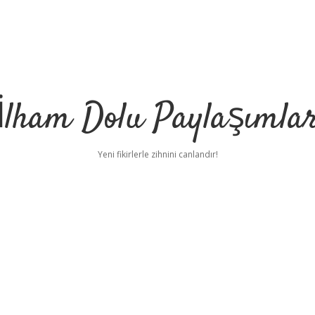
İlham Dolu Paylaşımla
Yeni fikirlerle zihnini canlandır!