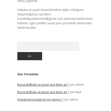
etmiş sayılırlar.
Hukuka ve yasal düzenlemelere aykırı olduğunu
düşündüğünüz içerikleri,
backlinkpanelicomtr@gmail.com
adresine bildirmeniz
halinde, ilgili içerikler yasal süre içerisinde sitemizden
kaldırılacaktır.
Arama
Son Yorumlar
Bursa Bülbülü arzunun sesi kime ait ?
için
admin
Bursa Bülbülü arzunun sesi kime ait ?
için
Rauf
Fırında termostat ne işe yarıyor ?
için
admin