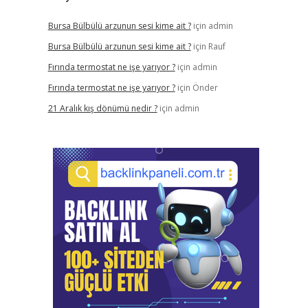
Bursa Bülbülü arzunun sesi kime ait ?
için
admin
Bursa Bülbülü arzunun sesi kime ait ?
için
Rauf
Fırında termostat ne işe yarıyor ?
için
admin
Fırında termostat ne işe yarıyor ?
için
Önder
21 Aralık kış dönümü nedir ?
için
admin