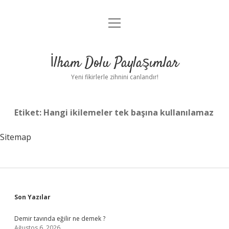
menüyü
Anasayfa
aç
Gizlilik Politikası
İlham Dolu Paylaşımlar
Yasal Uyarı
Yeni fikirlerle zihnini canlandır!
Hakkımızda
Etiket:
Hangi ikilemeler tek başına kullanılamaz
Sitemap
Sidebar
Son Yazılar
Demir tavında eğilir ne demek ?
Ağustos 6, 2026