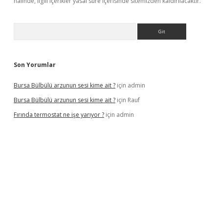
halinde, ilgili içerikler yasal süre içerisinde sitemizden kaldırılacaktır.
Arama
Son Yorumlar
Bursa Bülbülü arzunun sesi kime ait ?
için
admin
Bursa Bülbülü arzunun sesi kime ait ?
için
Rauf
Fırında termostat ne işe yarıyor ?
için
admin
iş