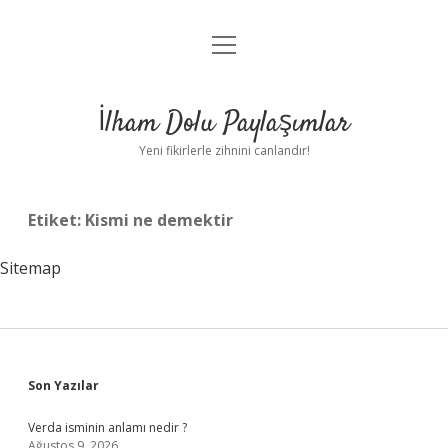
menüyü
Anasayfa
aç
Gizlilik Politikası
İlham Dolu Paylaşımlar
Yasal Uyarı
Yeni fikirlerle zihnini canlandır!
Hakkımızda
Etiket:
Kismi ne demektir
Sitemap
Sidebar
Son Yazılar
Verda isminin anlamı nedir ?
Ağustos 9, 2026