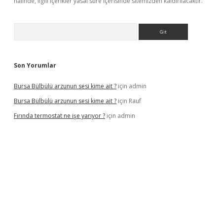
halinde, ilgili içerikler yasal süre içerisinde sitemizden kaldırılacaktır.
Arama
Son Yorumlar
Bursa Bülbülü arzunun sesi kime ait ?
için
admin
Bursa Bülbülü arzunun sesi kime ait ?
için
Rauf
Fırında termostat ne işe yarıyor ?
için
admin
iş