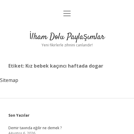
menüyü
Anasayfa
aç
Gizlilik Politikası
İlham Dolu Paylaşımlar
Yasal Uyarı
Yeni fikirlerle zihnini canlandır!
Hakkımızda
Etiket:
Kız bebek kaçıncı haftada dogar
Sitemap
Sidebar
Son Yazılar
Demir tavında eğilir ne demek ?
Ağustos 6, 2026