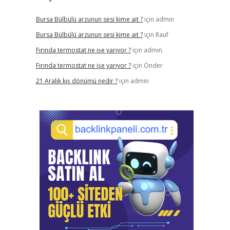
Bursa Bülbülü arzunun sesi kime ait ?
için
admin
Bursa Bülbülü arzunun sesi kime ait ?
için
Rauf
Fırında termostat ne işe yarıyor ?
için
admin
Fırında termostat ne işe yarıyor ?
için
Önder
21 Aralık kış dönümü nedir ?
için
admin