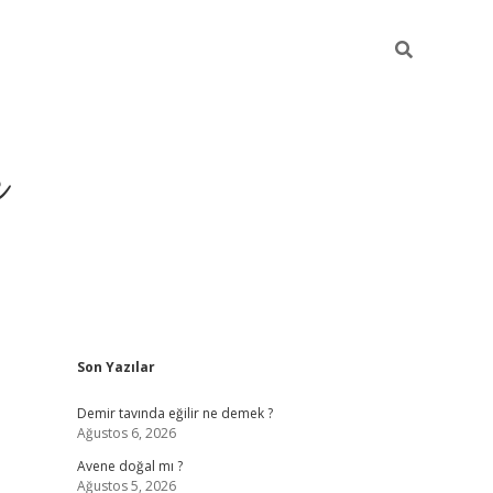
r
Sidebar
Son Yazılar
betxper yeni giriş
Demir tavında eğilir ne demek ?
Ağustos 6, 2026
Avene doğal mı ?
Ağustos 5, 2026