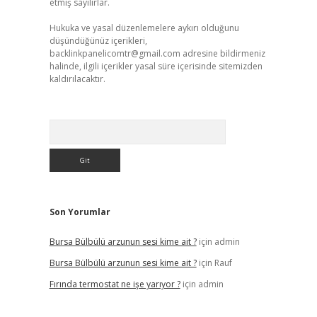
etmiş sayılırlar.
Hukuka ve yasal düzenlemelere aykırı olduğunu
düşündüğünüz içerikleri,
backlinkpanelicomtr@gmail.com
adresine bildirmeniz
halinde, ilgili içerikler yasal süre içerisinde sitemizden
kaldırılacaktır.
Arama
Son Yorumlar
Bursa Bülbülü arzunun sesi kime ait ?
için
admin
Bursa Bülbülü arzunun sesi kime ait ?
için
Rauf
Fırında termostat ne işe yarıyor ?
için
admin