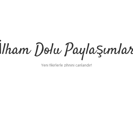
İlham Dolu Paylaşımla
Yeni fikirlerle zihnini canlandır!