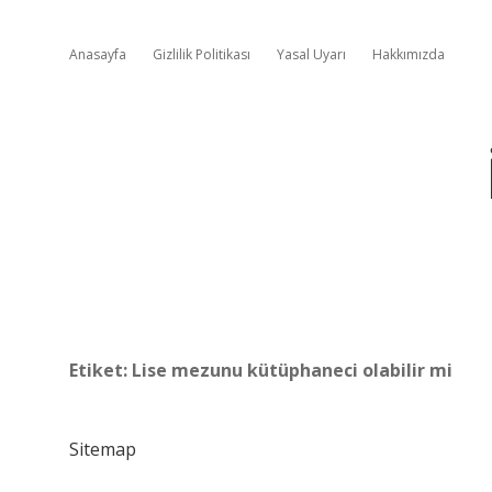
Anasayfa
Gizlilik Politikası
Yasal Uyarı
Hakkımızda
Etiket:
Lise mezunu kütüphaneci olabilir mi
Sitemap