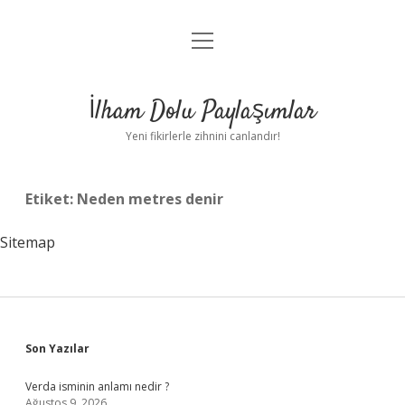
menüyü
Anasayfa
aç
Gizlilik Politikası
İlham Dolu Paylaşımlar
Yasal Uyarı
Yeni fikirlerle zihnini canlandır!
Hakkımızda
Etiket:
Neden metres denir
Sitemap
Sidebar
Son Yazılar
Verda isminin anlamı nedir ?
Ağustos 9, 2026