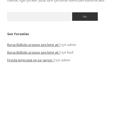
halinde, ilgili içerikler yasal süre içerisinde sitemizden kaldırılacaktır.
Arama
Son Yorumlar
Bursa Bülbülü arzunun sesi kime ait ?
için
admin
Bursa Bülbülü arzunun sesi kime ait ?
için
Rauf
Fırında termostat ne işe yarıyor ?
için
admin
iş