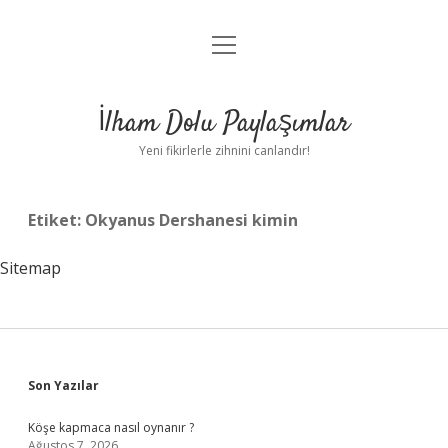
menüyü
Anasayfa
aç
Gizlilik Politikası
İlham Dolu Paylaşımlar
Yasal Uyarı
Yeni fikirlerle zihnini canlandır!
Hakkımızda
Etiket:
Okyanus Dershanesi kimin
Sitemap
Sidebar
Son Yazılar
Köşe kapmaca nasıl oynanır ?
Ağustos 7, 2026