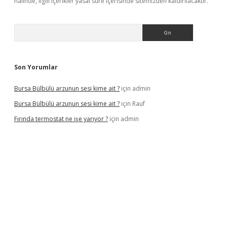
halinde, ilgili içerikler yasal süre içerisinde sitemizden kaldırılacaktır.
Arama
Son Yorumlar
Bursa Bülbülü arzunun sesi kime ait ?
için
admin
Bursa Bülbülü arzunun sesi kime ait ?
için
Rauf
Fırında termostat ne işe yarıyor ?
için
admin
iş