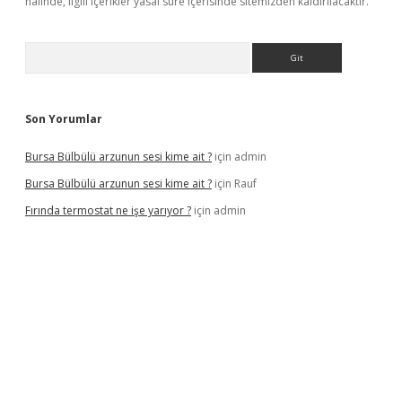
halinde, ilgili içerikler yasal süre içerisinde sitemizden kaldırılacaktır.
Arama
Son Yorumlar
Bursa Bülbülü arzunun sesi kime ait ?
için
admin
Bursa Bülbülü arzunun sesi kime ait ?
için
Rauf
Fırında termostat ne işe yarıyor ?
için
admin
iş