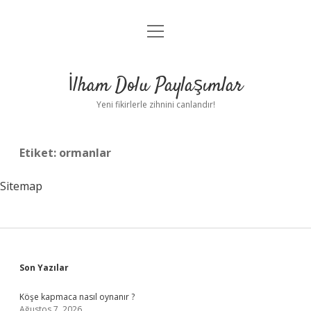
menüyü
Anasayfa
aç
Gizlilik Politikası
İlham Dolu Paylaşımlar
Yasal Uyarı
Yeni fikirlerle zihnini canlandır!
Hakkımızda
Etiket:
ormanlar
Sitemap
Sidebar
Son Yazılar
Köşe kapmaca nasıl oynanır ?
Ağustos 7, 2026