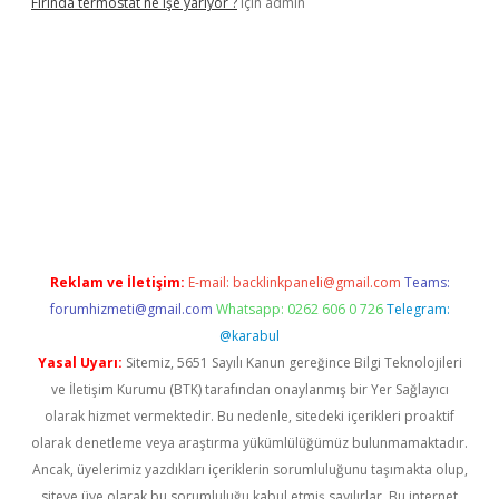
Fırında termostat ne işe yarıyor ?
için
admin
riş
Reklam ve İletişim:
E-mail:
backlinkpaneli@gmail.com
Teams:
forumhizmeti@gmail.com
Whatsapp: 0262 606 0 726
Telegram:
@karabul
Yasal Uyarı:
Sitemiz, 5651 Sayılı Kanun gereğince Bilgi Teknolojileri
ve İletişim Kurumu (BTK) tarafından onaylanmış bir Yer Sağlayıcı
olarak hizmet vermektedir. Bu nedenle, sitedeki içerikleri proaktif
olarak denetleme veya araştırma yükümlülüğümüz bulunmamaktadır.
Ancak, üyelerimiz yazdıkları içeriklerin sorumluluğunu taşımakta olup,
siteye üye olarak bu sorumluluğu kabul etmiş sayılırlar. Bu internet