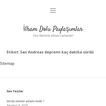
menüyü
Anasayfa
aç
Gizlilik Politikası
İlham Dolu Paylaşımlar
Yasal Uyarı
Yeni fikirlerle zihnini canlandır!
Hakkımızda
Etiket:
San Andreas depremi kaç dakika sürdü
Sitemap
Sidebar
Son Yazılar
Verda isminin anlamı nedir ?
Ağustos 9, 2026