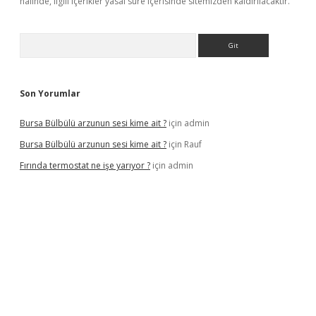
halinde, ilgili içerikler yasal süre içerisinde sitemizden kaldırılacaktır.
Arama
Son Yorumlar
Bursa Bülbülü arzunun sesi kime ait ?
için
admin
Bursa Bülbülü arzunun sesi kime ait ?
için
Rauf
Fırında termostat ne işe yarıyor ?
için
admin
iş