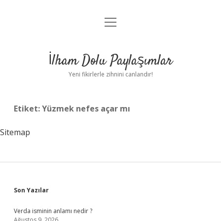
menüyü
Anasayfa
aç
Gizlilik Politikası
İlham Dolu Paylaşımlar
Yasal Uyarı
Yeni fikirlerle zihnini canlandır!
Hakkımızda
Etiket:
Yüzmek nefes açar mı
Sitemap
Sidebar
Son Yazılar
Verda isminin anlamı nedir ?
Ağustos 9, 2026