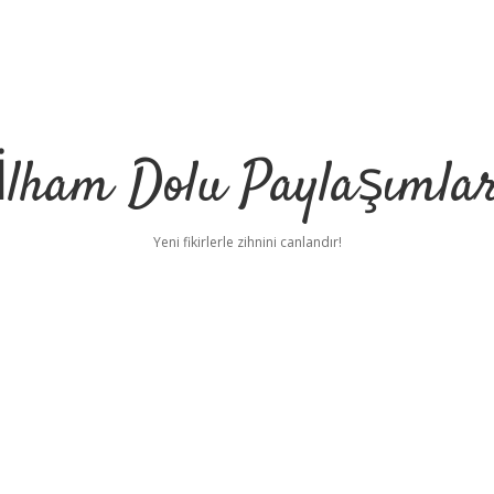
İlham Dolu Paylaşımla
Yeni fikirlerle zihnini canlandır!