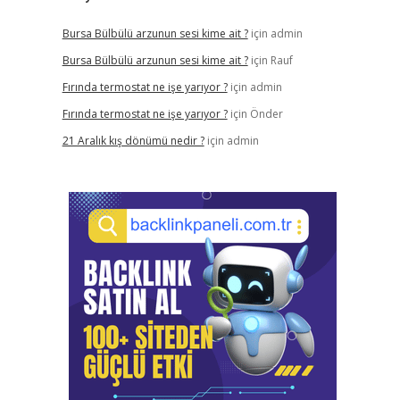
Bursa Bülbülü arzunun sesi kime ait ?
için
admin
Bursa Bülbülü arzunun sesi kime ait ?
için
Rauf
Fırında termostat ne işe yarıyor ?
için
admin
Fırında termostat ne işe yarıyor ?
için
Önder
21 Aralık kış dönümü nedir ?
için
admin