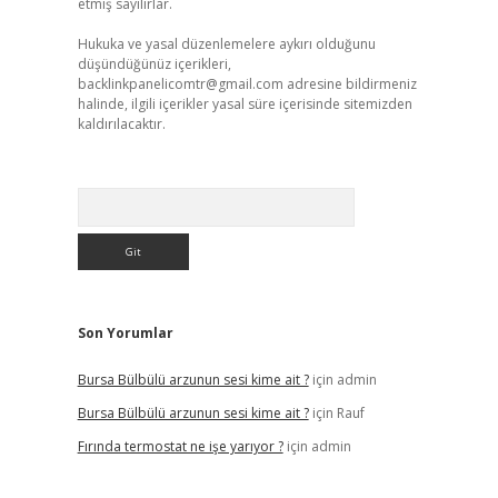
etmiş sayılırlar.
Hukuka ve yasal düzenlemelere aykırı olduğunu
düşündüğünüz içerikleri,
backlinkpanelicomtr@gmail.com
adresine bildirmeniz
halinde, ilgili içerikler yasal süre içerisinde sitemizden
kaldırılacaktır.
Arama
Son Yorumlar
Bursa Bülbülü arzunun sesi kime ait ?
için
admin
Bursa Bülbülü arzunun sesi kime ait ?
için
Rauf
Fırında termostat ne işe yarıyor ?
için
admin