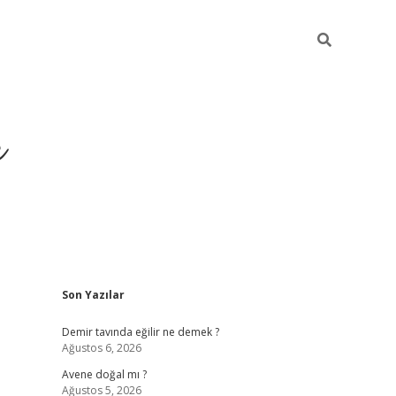
r
Sidebar
Son Yazılar
betxper y
Demir tavında eğilir ne demek ?
Ağustos 6, 2026
Avene doğal mı ?
Ağustos 5, 2026